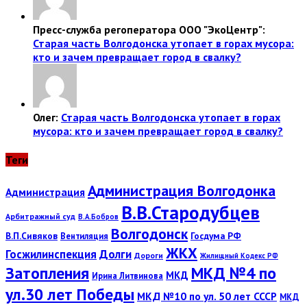
Пресс-служба регоператора ООО "ЭкоЦентр":
Старая часть Волгодонска утопает в горах мусора:
кто и зачем превращает город в свалку?
Олег:
Старая часть Волгодонска утопает в горах
мусора: кто и зачем превращает город в свалку?
Теги
Администрация Волгодонка
Администрация
В.В.Стародубцев
Арбитражный суд
В.А.Бобров
Волгодонск
В.П.Сивяков
Госдума РФ
Вентиляция
ЖКХ
Госжилинспекция
Долги
Дороги
Жилищный Кодекс РФ
Затопления
МКД №4 по
МКД
Ирина Литвинова
ул.30 лет Победы
МКД №10 по ул. 50 лет СССР
МКД