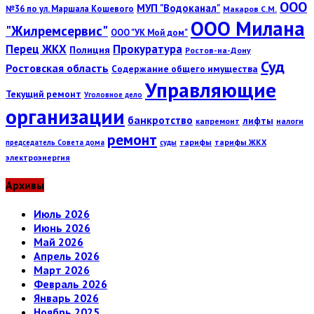
ООО
МУП "Водоканал"
№36 по ул. Маршала Кошевого
Макаров С.М.
ООО Милана
"Жилремсервис"
ООО "УК Мой дом"
Перец ЖКХ
Прокуратура
Полиция
Ростов-на-Дону
Суд
Ростовская область
Содержание общего имущества
Управляющие
Текущий ремонт
Уголовное дело
организации
банкротство
лифты
капремонт
налоги
ремонт
тарифы
тарифы ЖКХ
председатель Совета дома
суды
электроэнергия
Архивы
Июль 2026
Июнь 2026
Май 2026
Апрель 2026
Март 2026
Февраль 2026
Январь 2026
Ноябрь 2025