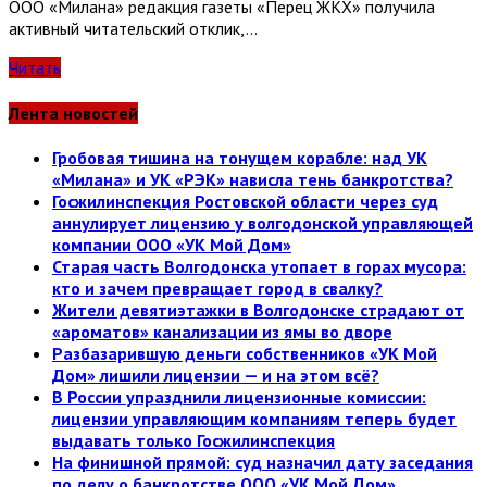
ООО «Милана» редакция газеты «Перец ЖКХ» получила
активный читательский отклик,…
Читать
Лента новостей
Гробовая тишина на тонущем корабле: над УК
«Милана» и УК «РЭК» нависла тень банкротства?
Госжилинспекция Ростовской области через суд
аннулирует лицензию у волгодонской управляющей
компании ООО «УК Мой Дом»
Старая часть Волгодонска утопает в горах мусора:
кто и зачем превращает город в свалку?
Жители девятиэтажки в Волгодонске страдают от
«ароматов» канализации из ямы во дворе
Разбазарившую деньги собственников «УК Мой
Дом» лишили лицензии — и на этом всё?
В России упразднили лицензионные комиссии:
лицензии управляющим компаниям теперь будет
выдавать только Госжилинспекция
На финишной прямой: суд назначил дату заседания
по делу о банкротстве ООО «УК Мой Дом»