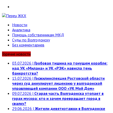
Telegram
Новости
Аналитика
Помощь собственникам МКД
Суды по Волгодонску
Без комментариев
Горячие новости
03.07.2026
|
Гробовая тишина на тонущем корабле:
над УК «Милана» и УК «РЭК» нависла тень
банкротства?
15.07.2026
|
Госжилинспекция Ростовской области
через суд аннулирует лицензию у волгодонской
управляющей компании ООО «УК Мой Дом»
09.07.2026
|
Старая часть Волгодонска утопает в
горах мусора: кто и зачем превращает город в
свалку?
29.06.2026
|
Жители девятиэтажки в Волгодонске