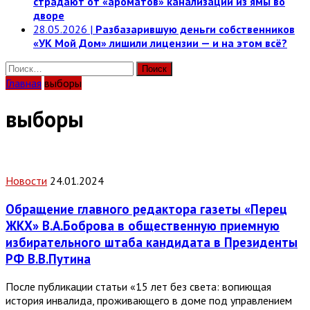
страдают от «ароматов» канализации из ямы во
дворе
28.05.2026
|
Разбазарившую деньги собственников
«УК Мой Дом» лишили лицензии — и на этом всё?
Найти:
Главная
выборы
выборы
Новости
24.01.2024
Обращение главного редактора газеты «Перец
ЖКХ» В.А.Боброва в общественную приемную
избирательного штаба кандидата в Президенты
РФ В.В.Путина
После публикации статьи «15 лет без света: вопиющая
история инвалида, проживающего в доме под управлением