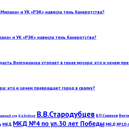
«Милана» и УК «РЭК» нависла тень банкротства?
лана» и УК «РЭК» нависла тень банкротства?
часть Волгодонска утопает в горах мусора: кто и зачем пр
ра: кто и зачем превращает город в свалку?
В.В.Стародубцев
В.П.Сивяков
Венти
ажный суд
В.А.Бобров
МКД №4 по ул.30 лет Победы
МКД №10 по
МКД
а