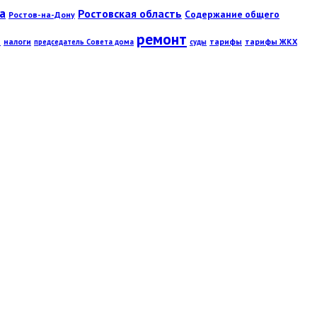
а
Ростовская область
Содержание общего
Ростов-на-Дону
ремонт
ы
налоги
тарифы
тарифы ЖКХ
председатель Совета дома
суды