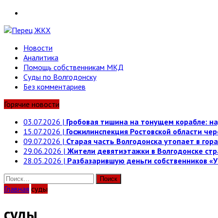
Telegram
Новости
Аналитика
Помощь собственникам МКД
Суды по Волгодонску
Без комментариев
Горячие новости
03.07.2026
|
Гробовая тишина на тонущем корабле: на
15.07.2026
|
Госжилинспекция Ростовской области че
09.07.2026
|
Старая часть Волгодонска утопает в гора
29.06.2026
|
Жители девятиэтажки в Волгодонске стр
28.05.2026
|
Разбазарившую деньги собственников «У
Найти:
Главная
суды
суды