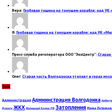
Вера:
Гробовая тишина на тонущем корабле: над УК 
Я:
Гробовая тишина на тонущем корабле: над УК «Ми
Пресс-служба регоператора ООО "ЭкоЦентр":
Старая 
Олег:
Старая часть Волгодонска утопает в горах мусо
Теги
Администрация Волгодонка
Администрация
Арбитр
Затопления
ЖКХ
Ирина Литвинов
Дороги
Жилищный Кодекс РФ