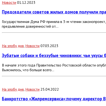
Новости
01.12.2023
Председатели советов жилых домов получили прав
Государственная Дума РФ приняла в 3-м чтении законопроект
предъявления доверенностей от…
На злобу дня
,
Новости
07.03.2023
Зубатые собаки и беззубые чиновники: чьи укусы 
В начале этого года Правительство Ростовской области опуб
Выяснилось, что больше всего…
На злобу дня
,
Новости
25.04.2022
Банкротство «Жилремсервиса»:
почему директор В