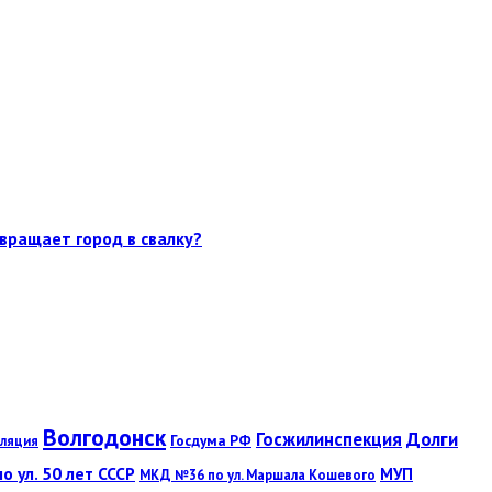
евращает город в свалку?
Волгодонск
Госжилинспекция
Долги
Госдума РФ
ляция
 ул. 50 лет СССР
МУП
МКД №36 по ул. Маршала Кошевого