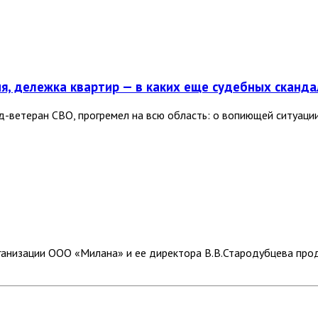
я, дележка квартир — в каких еще судебных сканд
д-ветеран СВО, прогремел на всю область: о вопиющей ситуаци
анизации ООО «Милана» и ее директора В.В.Стародубцева про