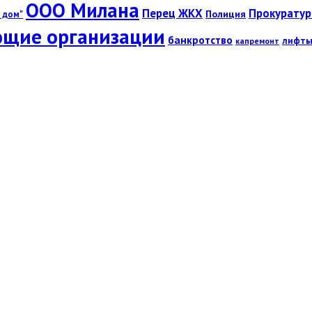
ООО Милана
Перец ЖКХ
Прокуратур
Полиция
 дом"
щие организации
банкротство
лифт
капремонт