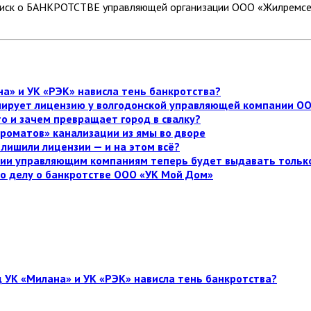
 иск о БАНКРОТСТВЕ управляющей организации ООО «Жилремсер
а» и УК «РЭК» нависла тень банкротства?
улирует лицензию у волгодонской управляющей компании О
то и зачем превращает город в свалку?
роматов» канализации из ямы во дворе
лишили лицензии — и на этом всё?
нзии управляющим компаниям теперь будет выдавать тольк
по делу о банкротстве ООО «УК Мой Дом»
 УК «Милана» и УК «РЭК» нависла тень банкротства?