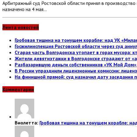
Арбитражный суд Ростовской области принял в производство
назначено на 4 мая…
Лента новостей
Гробовая тишина на тонущем корабле: над УК «Милан
Госжилинспекция Ростовской области через суд анн
Старая часть Волгодонска утопает в горах мусора: к
Жители девятиэтажки в Волгодонске страдают от «а
Разбазарившую деньги собственников «УК Мой Дом» 
В России упразднили лицензионные комиссии: лице
На финишной прямой: суд назначил дату заседания 
Комментарии
Виолетта:
Гробовая тишина на тонущем корабле: над