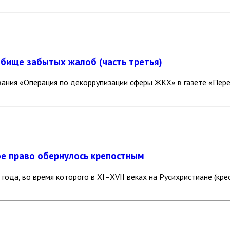
адбище забытых жалоб
(часть третья)
ания «Операция по декоррупизации сферы ЖКХ» в газете «Пере
ное право обернулось крепостным
да, во время которого в XI–XVII веках на Русихристиане (кре