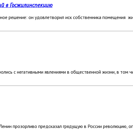
й в Госжилинспекцию
ьное решение: он удовлетворил иск собственника помещения ж
лись с негативными явлениями в общественной жизни, в том чи
Ленин прозорливо предсказал грядущую в России революцию, оп