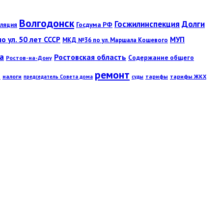
Волгодонск
Госжилинспекция
Долги
Госдума РФ
ляция
 ул. 50 лет СССР
МУП
МКД №36 по ул. Маршала Кошевого
а
Ростовская область
Содержание общего
Ростов-на-Дону
ремонт
ы
налоги
тарифы
тарифы ЖКХ
председатель Совета дома
суды