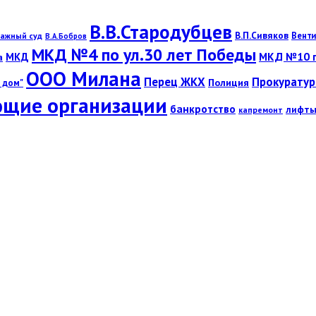
В.В.Стародубцев
В.П.Сивяков
Венти
ажный суд
В.А.Бобров
МКД №4 по ул.30 лет Победы
МКД №10 по
МКД
а
ООО Милана
Перец ЖКХ
Прокуратур
Полиция
 дом"
щие организации
банкротство
лифт
капремонт