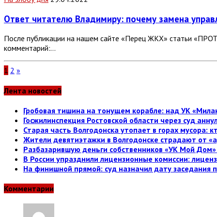
Ответ читателю Владимиру: почему замена управ
После публикации на нашем сайте «Перец ЖКХ» статьи «ПРОТ
комментарий:…
1
2
»
Лента новостей
Гробовая тишина на тонущем корабле: над УК «Милан
Госжилинспекция Ростовской области через суд анн
Старая часть Волгодонска утопает в горах мусора: к
Жители девятиэтажки в Волгодонске страдают от «а
Разбазарившую деньги собственников «УК Мой Дом» 
В России упразднили лицензионные комиссии: лице
На финишной прямой: суд назначил дату заседания 
Комментарии