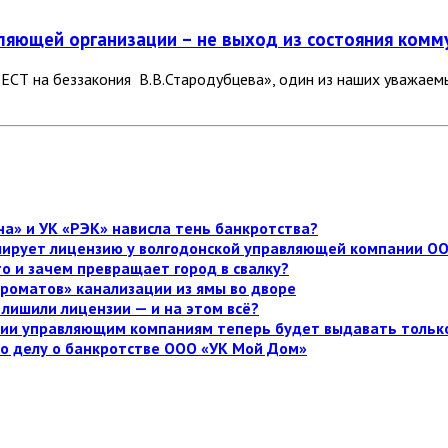
ляющей организации – не выход из состояния комм
ЕСТ на беззакония В.В.Стародубцева», один из наших уважаем
а» и УК «РЭК» нависла тень банкротства?
улирует лицензию у волгодонской управляющей компании О
то и зачем превращает город в свалку?
роматов» канализации из ямы во дворе
лишили лицензии — и на этом всё?
нзии управляющим компаниям теперь будет выдавать тольк
по делу о банкротстве ООО «УК Мой Дом»