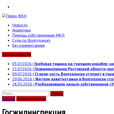
Telegram
Новости
Аналитика
Помощь собственникам МКД
Суды по Волгодонску
Без комментариев
Горячие новости
03.07.2026
|
Гробовая тишина на тонущем корабле: на
15.07.2026
|
Госжилинспекция Ростовской области че
09.07.2026
|
Старая часть Волгодонска утопает в гора
29.06.2026
|
Жители девятиэтажки в Волгодонске стр
28.05.2026
|
Разбазарившую деньги собственников «У
Найти:
Главная
Госжилинспекция
Госжилинспекция