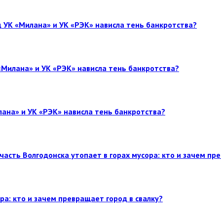
 УК «Милана» и УК «РЭК» нависла тень банкротства?
«Милана» и УК «РЭК» нависла тень банкротства?
лана» и УК «РЭК» нависла тень банкротства?
часть Волгодонска утопает в горах мусора: кто и зачем пр
ра: кто и зачем превращает город в свалку?