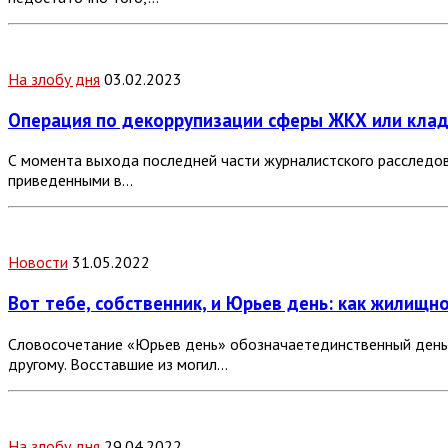
На злобу дня
03.02.2023
Операция по декоррупизации сферы ЖКХ или кл
С момента выхода последней части журналистского расследов
приведенными в…
Новости
31.05.2022
Вот тебе, собственник, и Юрьев день: как жилищ
Словосочетание «Юрьев день» обозначаетединственный день го
другому. Восставшие из могил…
На злобу дня
29.04.2022