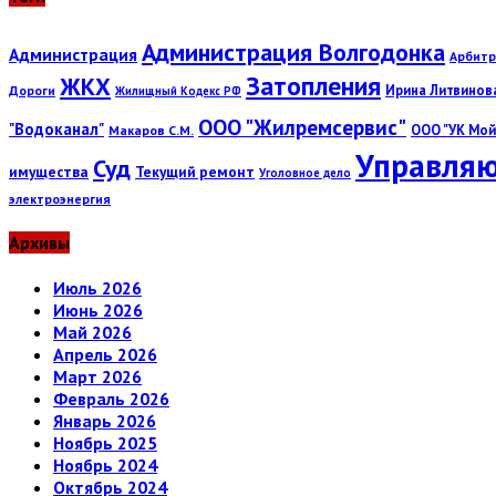
Администрация Волгодонка
Администрация
Арбитр
Затопления
ЖКХ
Ирина Литвинов
Дороги
Жилищный Кодекс РФ
ООО "Жилремсервис"
"Водоканал"
ООО "УК Мой
Макаров С.М.
Управляю
Суд
имущества
Текущий ремонт
Уголовное дело
электроэнергия
Архивы
Июль 2026
Июнь 2026
Май 2026
Апрель 2026
Март 2026
Февраль 2026
Январь 2026
Ноябрь 2025
Ноябрь 2024
Октябрь 2024