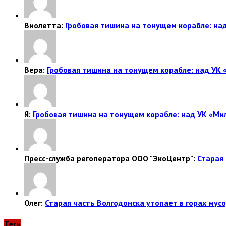
Виолетта:
Гробовая тишина на тонущем корабле: над
Вера:
Гробовая тишина на тонущем корабле: над УК 
Я:
Гробовая тишина на тонущем корабле: над УК «Ми
Пресс-служба регоператора ООО "ЭкоЦентр":
Старая 
Олег:
Старая часть Волгодонска утопает в горах мусо
Теги