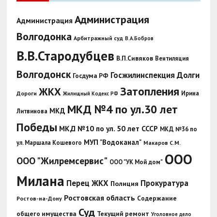
Администрация
Администрация
Волгодонка
Арбитражный суд
В.А.Бобров
В.В.Стародубцев
В.П.Сивяков
Вентиляция
Волгодонск
Госжилинспекция
Долги
Госдума РФ
Затопления
ЖКХ
Ирина
Дороги
Жилищный Кодекс РФ
МКД №4 по ул.30 лет
МКД
Литвинова
Победы
МКД №10 по ул. 50 лет СССР
МКД №36 по
МУП "Водоканал"
ул. Маршала Кошевого
Макаров С.М.
ООО
ООО "Жилремсервис"
ООО "УК Мой дом"
Милана
Перец ЖКХ
Прокуратура
Полиция
Ростовская область
Содержание
Ростов-на-Дону
Суд
общего имущества
Текущий ремонт
Уголовное дело