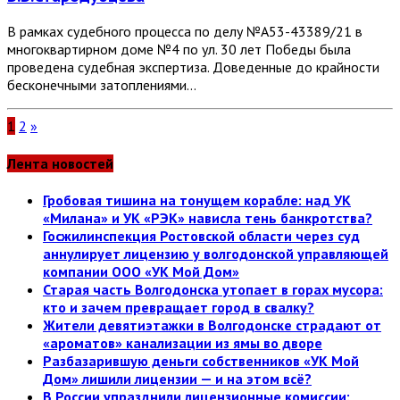
В рамках судебного процесса по делу №А53-43389/21 в
многоквартирном доме №4 по ул. 30 лет Победы была
проведена судебная экспертиза. Доведенные до крайности
бесконечными затоплениями…
1
2
»
Лента новостей
Гробовая тишина на тонущем корабле: над УК
«Милана» и УК «РЭК» нависла тень банкротства?
Госжилинспекция Ростовской области через суд
аннулирует лицензию у волгодонской управляющей
компании ООО «УК Мой Дом»
Старая часть Волгодонска утопает в горах мусора:
кто и зачем превращает город в свалку?
Жители девятиэтажки в Волгодонске страдают от
«ароматов» канализации из ямы во дворе
Разбазарившую деньги собственников «УК Мой
Дом» лишили лицензии — и на этом всё?
В России упразднили лицензионные комиссии: