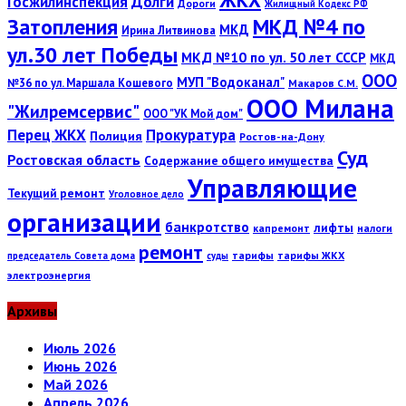
Госжилинспекция
Долги
Дороги
Жилищный Кодекс РФ
Затопления
МКД №4 по
МКД
Ирина Литвинова
ул.30 лет Победы
МКД №10 по ул. 50 лет СССР
МКД
ООО
МУП "Водоканал"
№36 по ул. Маршала Кошевого
Макаров С.М.
ООО Милана
"Жилремсервис"
ООО "УК Мой дом"
Перец ЖКХ
Прокуратура
Полиция
Ростов-на-Дону
Суд
Ростовская область
Содержание общего имущества
Управляющие
Текущий ремонт
Уголовное дело
организации
банкротство
лифты
капремонт
налоги
ремонт
тарифы
тарифы ЖКХ
председатель Совета дома
суды
электроэнергия
Архивы
Июль 2026
Июнь 2026
Май 2026
Апрель 2026