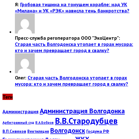
Я:
Гробовая тишина на тонущем корабле: над УК
«Милана» и УК «РЭК» нависла тень банкротства?
Пресс-служба регоператора ООО "ЭкоЦентр":
Старая часть Волгодонска утопает в горах мусора:
кто и зачем превращает город в свалку?
Олег:
Старая часть Волгодонска утопает в горах
мусора: кто и зачем превращает город в свалку?
Теги
Администрация Волгодонка
Администрация
В.В.Стародубцев
Арбитражный суд
В.А.Бобров
Волгодонск
В.П.Сивяков
Госдума РФ
Вентиляция
ЖКХ