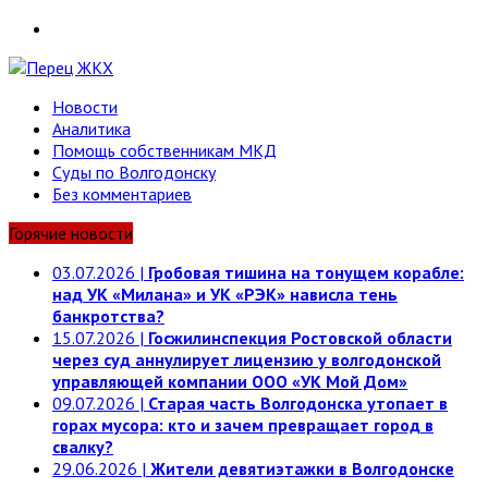
Telegram
Новости
Аналитика
Помощь собственникам МКД
Суды по Волгодонску
Без комментариев
Горячие новости
03.07.2026
|
Гробовая тишина на тонущем корабле:
над УК «Милана» и УК «РЭК» нависла тень
банкротства?
15.07.2026
|
Госжилинспекция Ростовской области
через суд аннулирует лицензию у волгодонской
управляющей компании ООО «УК Мой Дом»
09.07.2026
|
Старая часть Волгодонска утопает в
горах мусора: кто и зачем превращает город в
свалку?
29.06.2026
|
Жители девятиэтажки в Волгодонске