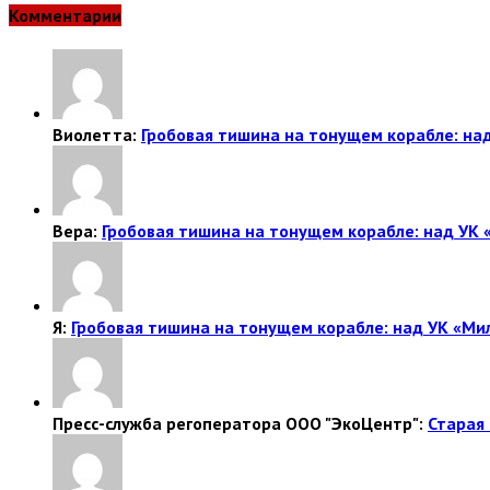
Комментарии
Виолетта:
Гробовая тишина на тонущем корабле: над
Вера:
Гробовая тишина на тонущем корабле: над УК 
Я:
Гробовая тишина на тонущем корабле: над УК «Ми
Пресс-служба регоператора ООО "ЭкоЦентр":
Старая 