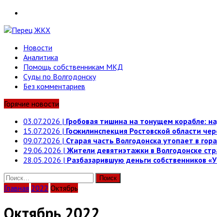
Telegram
Новости
Аналитика
Помощь собственникам МКД
Суды по Волгодонску
Без комментариев
Горячие новости
03.07.2026
|
Гробовая тишина на тонущем корабле: на
15.07.2026
|
Госжилинспекция Ростовской области че
09.07.2026
|
Старая часть Волгодонска утопает в гора
29.06.2026
|
Жители девятиэтажки в Волгодонске стр
28.05.2026
|
Разбазарившую деньги собственников «У
Найти:
Главная
2022
Октябрь
Октябрь 2022