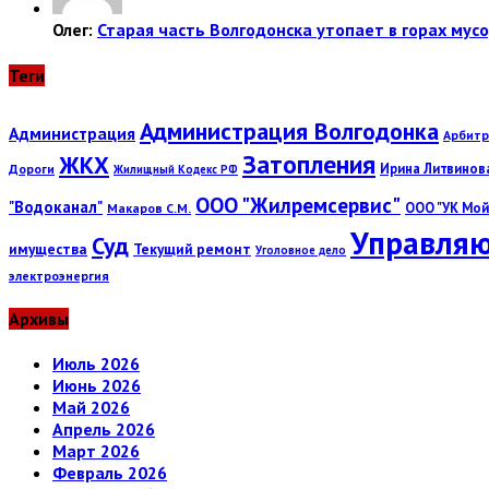
Олег:
Старая часть Волгодонска утопает в горах мусо
Теги
Администрация Волгодонка
Администрация
Арбитр
Затопления
ЖКХ
Ирина Литвинов
Дороги
Жилищный Кодекс РФ
ООО "Жилремсервис"
"Водоканал"
ООО "УК Мой
Макаров С.М.
Управляю
Суд
имущества
Текущий ремонт
Уголовное дело
электроэнергия
Архивы
Июль 2026
Июнь 2026
Май 2026
Апрель 2026
Март 2026
Февраль 2026