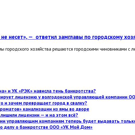
не несет», — ответил замглавы по городскому хозя
ы городского хозяйства решаются городскими чиновниками с ле
а» и УК «РЭК» нависла тень банкротства?
улирует лицензию у волгодонской управляющей компании О
то и зачем превращает город в свалку?
роматов» канализации из ямы во дворе
лишили лицензии — и на этом всё?
нзии управляющим компаниям теперь будет выдавать тольк
по делу о банкротстве ООО «УК Мой Дом»