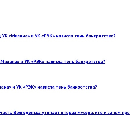
 УК «Милана» и УК «РЭК» нависла тень банкротства?
«Милана» и УК «РЭК» нависла тень банкротства?
лана» и УК «РЭК» нависла тень банкротства?
часть Волгодонска утопает в горах мусора: кто и зачем пр