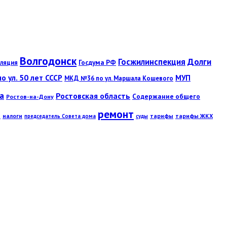
Волгодонск
Госжилинспекция
Долги
Госдума РФ
ляция
 ул. 50 лет СССР
МУП
МКД №36 по ул. Маршала Кошевого
а
Ростовская область
Содержание общего
Ростов-на-Дону
ремонт
ы
налоги
тарифы
тарифы ЖКХ
председатель Совета дома
суды