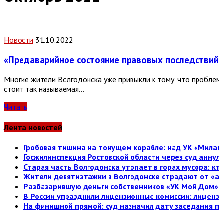
Новости
31.10.2022
«Предаварийное состояние правовых последствий 
Многие жители Волгодонска уже привыкли к тому, что проблем
стоит так называемая…
Читать
Лента новостей
Гробовая тишина на тонущем корабле: над УК «Милан
Госжилинспекция Ростовской области через суд анн
Старая часть Волгодонска утопает в горах мусора: к
Жители девятиэтажки в Волгодонске страдают от «а
Разбазарившую деньги собственников «УК Мой Дом» 
В России упразднили лицензионные комиссии: лице
На финишной прямой: суд назначил дату заседания 