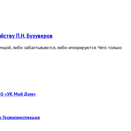
йству П.Н. Бузуверов
нцой, либо забалтываются, либо игнорируются. Чего только
ОО «УК Мой Дом»
о Госжилинспекция