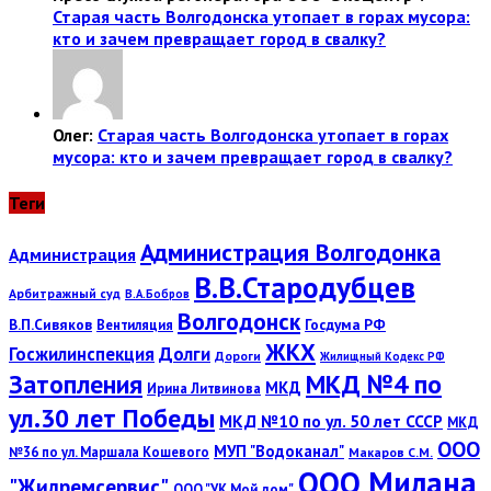
Старая часть Волгодонска утопает в горах мусора:
кто и зачем превращает город в свалку?
Олег:
Старая часть Волгодонска утопает в горах
мусора: кто и зачем превращает город в свалку?
Теги
Администрация Волгодонка
Администрация
В.В.Стародубцев
Арбитражный суд
В.А.Бобров
Волгодонск
В.П.Сивяков
Госдума РФ
Вентиляция
ЖКХ
Госжилинспекция
Долги
Дороги
Жилищный Кодекс РФ
Затопления
МКД №4 по
МКД
Ирина Литвинова
ул.30 лет Победы
МКД №10 по ул. 50 лет СССР
МКД
ООО
МУП "Водоканал"
№36 по ул. Маршала Кошевого
Макаров С.М.
ООО Милана
"Жилремсервис"
ООО "УК Мой дом"