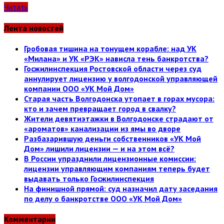
Читать
Лента новостей
Гробовая тишина на тонущем корабле: над УК
«Милана» и УК «РЭК» нависла тень банкротства?
Госжилинспекция Ростовской области через суд
аннулирует лицензию у волгодонской управляющей
компании ООО «УК Мой Дом»
Старая часть Волгодонска утопает в горах мусора:
кто и зачем превращает город в свалку?
Жители девятиэтажки в Волгодонске страдают от
«ароматов» канализации из ямы во дворе
Разбазарившую деньги собственников «УК Мой
Дом» лишили лицензии — и на этом всё?
В России упразднили лицензионные комиссии:
лицензии управляющим компаниям теперь будет
выдавать только Госжилинспекция
На финишной прямой: суд назначил дату заседания
по делу о банкротстве ООО «УК Мой Дом»
Комментарии