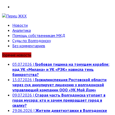
Telegram
Новости
Аналитика
Помощь собственникам МКД
Суды по Волгодонску
Без комментариев
Горячие новости
03.07.2026
|
Гробовая тишина на тонущем корабле:
над УК «Милана» и УК «РЭК» нависла тень
банкротства?
15.07.2026
|
Госжилинспекция Ростовской области
через суд аннулирует лицензию у волгодонской
управляющей компании ООО «УК Мой Дом»
09.07.2026
|
Старая часть Волгодонска утопает в
горах мусора: кто и зачем превращает город в
свалку?
29.06.2026
|
Жители девятиэтажки в Волгодонске