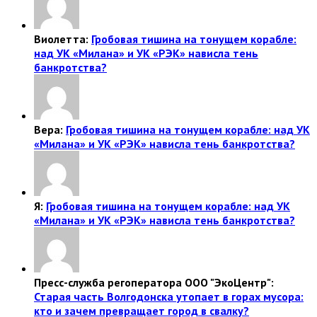
Виолетта:
Гробовая тишина на тонущем корабле:
над УК «Милана» и УК «РЭК» нависла тень
банкротства?
Вера:
Гробовая тишина на тонущем корабле: над УК
«Милана» и УК «РЭК» нависла тень банкротства?
Я:
Гробовая тишина на тонущем корабле: над УК
«Милана» и УК «РЭК» нависла тень банкротства?
Пресс-служба регоператора ООО "ЭкоЦентр":
Старая часть Волгодонска утопает в горах мусора:
кто и зачем превращает город в свалку?