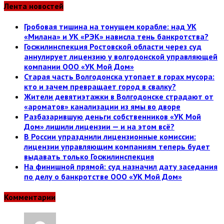
Лента новостей
Гробовая тишина на тонущем корабле: над УК
«Милана» и УК «РЭК» нависла тень банкротства?
Госжилинспекция Ростовской области через суд
аннулирует лицензию у волгодонской управляющей
компании ООО «УК Мой Дом»
Старая часть Волгодонска утопает в горах мусора:
кто и зачем превращает город в свалку?
Жители девятиэтажки в Волгодонске страдают от
«ароматов» канализации из ямы во дворе
Разбазарившую деньги собственников «УК Мой
Дом» лишили лицензии — и на этом всё?
В России упразднили лицензионные комиссии:
лицензии управляющим компаниям теперь будет
выдавать только Госжилинспекция
На финишной прямой: суд назначил дату заседания
по делу о банкротстве ООО «УК Мой Дом»
Комментарии