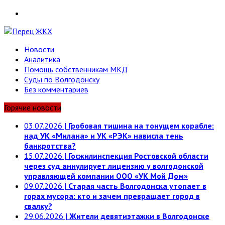
Telegram
Новости
Аналитика
Помощь собственникам МКД
Суды по Волгодонску
Без комментариев
Горячие новости
03.07.2026
|
Гробовая тишина на тонущем корабле:
над УК «Милана» и УК «РЭК» нависла тень
банкротства?
15.07.2026
|
Госжилинспекция Ростовской области
через суд аннулирует лицензию у волгодонской
управляющей компании ООО «УК Мой Дом»
09.07.2026
|
Старая часть Волгодонска утопает в
горах мусора: кто и зачем превращает город в
свалку?
29.06.2026
|
Жители девятиэтажки в Волгодонске