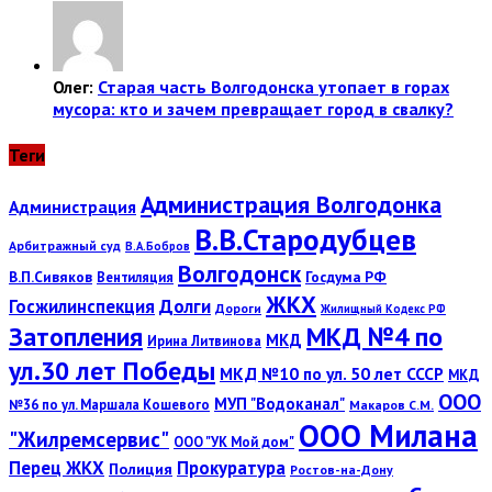
Олег:
Старая часть Волгодонска утопает в горах
мусора: кто и зачем превращает город в свалку?
Теги
Администрация Волгодонка
Администрация
В.В.Стародубцев
Арбитражный суд
В.А.Бобров
Волгодонск
В.П.Сивяков
Госдума РФ
Вентиляция
ЖКХ
Госжилинспекция
Долги
Дороги
Жилищный Кодекс РФ
Затопления
МКД №4 по
МКД
Ирина Литвинова
ул.30 лет Победы
МКД №10 по ул. 50 лет СССР
МКД
ООО
МУП "Водоканал"
№36 по ул. Маршала Кошевого
Макаров С.М.
ООО Милана
"Жилремсервис"
ООО "УК Мой дом"
Перец ЖКХ
Прокуратура
Полиция
Ростов-на-Дону