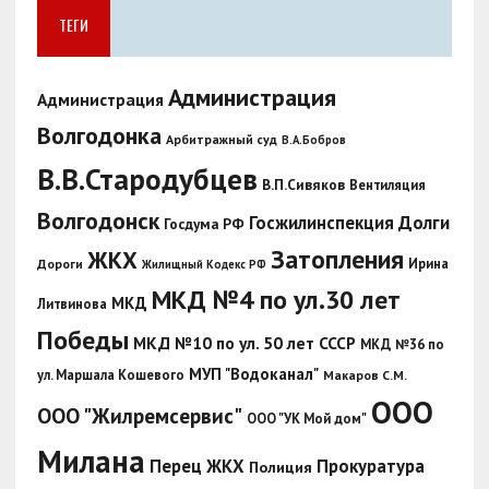
ТЕГИ
Администрация
Администрация
Волгодонка
Арбитражный суд
В.А.Бобров
В.В.Стародубцев
В.П.Сивяков
Вентиляция
Волгодонск
Госжилинспекция
Долги
Госдума РФ
Затопления
ЖКХ
Ирина
Дороги
Жилищный Кодекс РФ
МКД №4 по ул.30 лет
МКД
Литвинова
Победы
МКД №10 по ул. 50 лет СССР
МКД №36 по
МУП "Водоканал"
ул. Маршала Кошевого
Макаров С.М.
ООО
ООО "Жилремсервис"
ООО "УК Мой дом"
Милана
Перец ЖКХ
Прокуратура
Полиция