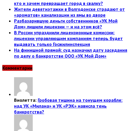
кто и зачем превращает город в свалку?
Жители девятиэтажки в Волгодонске страдают от
«ароматов» канализации из ямы во дворе
Разбазарившую деньги собственников «УК Мой
Дом» лишили лицензии — и на этом всё?
В России упразднили лицензионные комиссии:
лицензии управляющим компаниям теперь будет
выдавать только Госжилинспекция
На финишной прямой: суд назначил дату заседания
по делу о банкротстве ООО «УК Мой Дом»
Комментарии
Виолетта:
Гробовая тишина на тонущем корабле:
над УК «Милана» и УК «РЭК» нависла тень
банкротства?