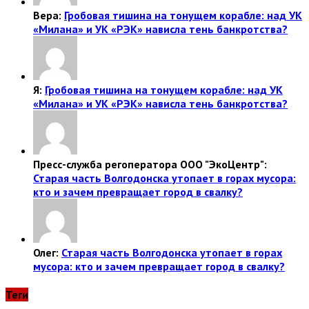
Вера:
Гробовая тишина на тонущем корабле: над УК
«Милана» и УК «РЭК» нависла тень банкротства?
Я:
Гробовая тишина на тонущем корабле: над УК
«Милана» и УК «РЭК» нависла тень банкротства?
Пресс-служба регоператора ООО "ЭкоЦентр":
Старая часть Волгодонска утопает в горах мусора:
кто и зачем превращает город в свалку?
Олег:
Старая часть Волгодонска утопает в горах
мусора: кто и зачем превращает город в свалку?
Теги