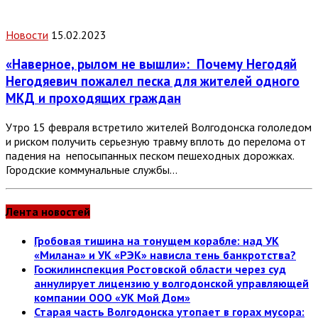
Новости
15.02.2023
«Наверное, рылом не вышли»:
Почему Негодяй
Негодяевич пожалел песка для жителей одного
МКД и проходящих граждан
Утро 15 февраля встретило жителей Волгодонска гололедом
и риском получить серьезную травму вплоть до перелома от
падения на непосыпанных песком пешеходных дорожках.
Городские коммунальные службы…
Лента новостей
Гробовая тишина на тонущем корабле: над УК
«Милана» и УК «РЭК» нависла тень банкротства?
Госжилинспекция Ростовской области через суд
аннулирует лицензию у волгодонской управляющей
компании ООО «УК Мой Дом»
Старая часть Волгодонска утопает в горах мусора: