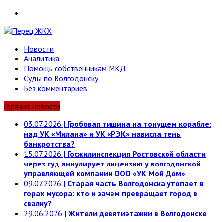
Telegram
Новости
Аналитика
Помощь собственникам МКД
Суды по Волгодонску
Без комментариев
Горячие новости
03.07.2026
|
Гробовая тишина на тонущем корабле:
над УК «Милана» и УК «РЭК» нависла тень
банкротства?
15.07.2026
|
Госжилинспекция Ростовской области
через суд аннулирует лицензию у волгодонской
управляющей компании ООО «УК Мой Дом»
09.07.2026
|
Старая часть Волгодонска утопает в
горах мусора: кто и зачем превращает город в
свалку?
29.06.2026
|
Жители девятиэтажки в Волгодонске