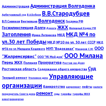
Администрация Волгодонка
Администрация
В.В.Стародубцев
Арбитражный суд
В.А.Бобров
Волгодонск
В.П.Сивяков
Госдума РФ
Вентиляция
ЖКХ
Госжилинспекция
Долги
Дороги
Жилищный Кодекс РФ
Затопления
МКД №4 по
МКД
Ирина Литвинова
ул.30 лет Победы
МКД №10 по ул. 50 лет СССР
МКД
ООО
МУП "Водоканал"
№36 по ул. Маршала Кошевого
Макаров С.М.
ООО Милана
"Жилремсервис"
ООО "УК Мой дом"
Перец ЖКХ
Прокуратура
Полиция
Ростов-на-Дону
Суд
Ростовская область
Содержание общего имущества
Управляющие
Текущий ремонт
Уголовное дело
организации
банкротство
лифты
капремонт
налоги
ремонт
тарифы
тарифы ЖКХ
председатель Совета дома
суды
электроэнергия