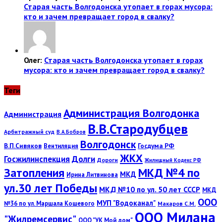
Старая часть Волгодонска утопает в горах мусора:
кто и зачем превращает город в свалку?
Олег:
Старая часть Волгодонска утопает в горах
мусора: кто и зачем превращает город в свалку?
Теги
Администрация Волгодонка
Администрация
В.В.Стародубцев
Арбитражный суд
В.А.Бобров
Волгодонск
В.П.Сивяков
Госдума РФ
Вентиляция
ЖКХ
Госжилинспекция
Долги
Дороги
Жилищный Кодекс РФ
Затопления
МКД №4 по
МКД
Ирина Литвинова
ул.30 лет Победы
МКД №10 по ул. 50 лет СССР
МКД
ООО
МУП "Водоканал"
№36 по ул. Маршала Кошевого
Макаров С.М.
ООО Милана
"Жилремсервис"
ООО "УК Мой дом"