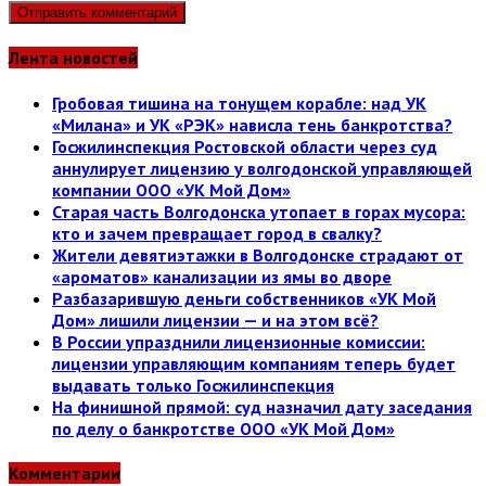
Лента новостей
Гробовая тишина на тонущем корабле: над УК
«Милана» и УК «РЭК» нависла тень банкротства?
Госжилинспекция Ростовской области через суд
аннулирует лицензию у волгодонской управляющей
компании ООО «УК Мой Дом»
Старая часть Волгодонска утопает в горах мусора:
кто и зачем превращает город в свалку?
Жители девятиэтажки в Волгодонске страдают от
«ароматов» канализации из ямы во дворе
Разбазарившую деньги собственников «УК Мой
Дом» лишили лицензии — и на этом всё?
В России упразднили лицензионные комиссии:
лицензии управляющим компаниям теперь будет
выдавать только Госжилинспекция
На финишной прямой: суд назначил дату заседания
по делу о банкротстве ООО «УК Мой Дом»
Комментарии