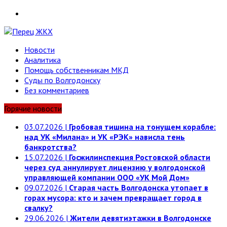
Telegram
Новости
Аналитика
Помощь собственникам МКД
Суды по Волгодонску
Без комментариев
Горячие новости
03.07.2026
|
Гробовая тишина на тонущем корабле:
над УК «Милана» и УК «РЭК» нависла тень
банкротства?
15.07.2026
|
Госжилинспекция Ростовской области
через суд аннулирует лицензию у волгодонской
управляющей компании ООО «УК Мой Дом»
09.07.2026
|
Старая часть Волгодонска утопает в
горах мусора: кто и зачем превращает город в
свалку?
29.06.2026
|
Жители девятиэтажки в Волгодонске