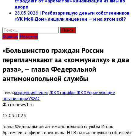
страдают от «ароматов» канализации из ямы во
дворе
28.05.2026
|
Разбазарившую деньги собственников
«УК Мой Дом» лишили лицензии — и на этом всё?
Найти:
Главная
Новости
«Большинство граждан России
переплачивают за «коммуналку» в два
раза», — глава Федеральной
антимонопольной службы
Тема:
коррупция
Перец ЖКХ
тарифы ЖКХ
Управляющие
организации
УФАС
Фото news1.ru
15.03.2023
Глава Федеральной антимонопольной службы Игорь
Артемьев в эфире телеканала НТВ назвал «чушью собачьей»