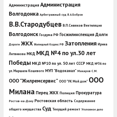
Администрация
Администрация
Волгодонка
Арбитражный суд
В.А.Бобров
В.В.Стародубцев
В.П.Сивяков
Вентиляция
Волгодонск
Госжилинспекция
Долги
Госдума РФ
Затопления
ЖКХ
Ирина
Дороги
Жилищный Кодекс РФ
МКД №4 по ул.30 лет
МКД
Литвинова
Победы
МКД №10 по ул. 50 лет СССР
МКД №36 по
МУП "Водоканал"
ул. Маршала Кошевого
Макаров С.М.
ООО
ООО "Жилремсервис"
ООО "УК Мой дом"
Милана
Перец ЖКХ
Прокуратура
Полиция
Ростовская область
Содержание
Ростов-на-Дону
Суд
общего имущества
Текущий ремонт
Уголовное дело