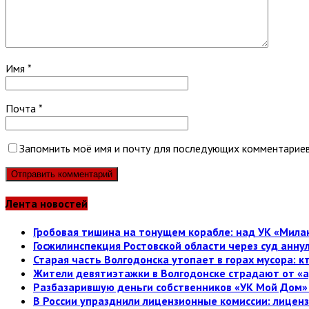
Имя
*
Почта
*
Запомнить моё имя и почту для последующих комментариев
Лента новостей
Гробовая тишина на тонущем корабле: над УК «Милан
Госжилинспекция Ростовской области через суд анн
Старая часть Волгодонска утопает в горах мусора: к
Жители девятиэтажки в Волгодонске страдают от «а
Разбазарившую деньги собственников «УК Мой Дом» 
В России упразднили лицензионные комиссии: лице