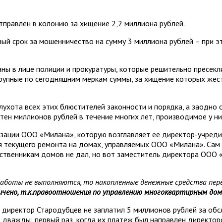
тправлен в колонию за хищение 2,2 миллиона рублей.
ый срок за мошенничество на сумму 3 миллиона рублей – при э
ны в лице полиции и прокуратуры, которые решительно пресекл
крупные по сегодняшним меркам суммы, за хищение которых жес
лухота всех этих блюстителей законности и порядка, а заодно 
отен миллионов рублей в течение многих лет, производимое у н
изации ООО «Милана», которую возглавляет ее директор-учреди
 текущего ремонта на домах, управляемых ООО «Милана». Сам 
ственникам домов не дал, но вот заместитель директора ООО 
 работы не выполняются, то накопленные денежные средства пер
ничено, т.к.правоотношения по управлению многоквартирным д
, директор Стародубцев не заплатил 5 миллионов рублей за обс
 дважды: первый раз, когда их платеж был направлен директор