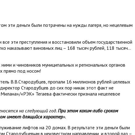
том эти деньги были потрачены на нужды лагеря, но нецелевым
и все эти преступления и восстановили объем государственной
тко наказывают виновных лиц – 168 тысяч рублей, 118 тысяч…
с ними и чиновников муниципальных и региональных органов
их прямо под носом!
тель В.В.Стародубцев, пропали 16 миллионов рублей целевых
директор Стародубцев до сих пор никак этот факт не
«Милана»/«РЭК» Тегаева фактически признала нецелевое
еносятся на следующий год.
При этом каким-либо сроком
омом имеют длящийся характер
».
луживание лифтов на 20 домах. В результате эти деньги были
ом Стародубцевым в неизвестном направлении, и второй раз –