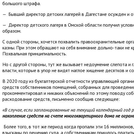
большого штрафа.
— Бывший директор детских лагерей в Дагестане осужден и о
— Директор детского лагеря в Омской области получил условн
образом.
С одной стороны, хочется похвалить правоохранительные орга
казны. При этом обращают на себя внимание дольно-таки не 
Похвальная принципиальность.
Но с другой стороны, тут же вызывает недоумение слепота и г
власти, которые в упор не видят наглое хищение десятков и с
В 2020 году из бухгалтерской отчетности управляющей орган
средств собственников помещений, собранных для проведения
прокомментировал и никаких объяснений по этому поводу соб
расходование средств, письменно сообщив следующее:
«В случае, если запланированные на текущий календарный год
накопление средств на счете многоквартирного дома не огра
Более того, в тот же период когда пропали эти 16 миллионов
взысканы по решению суда, а собственникам пришлось платить