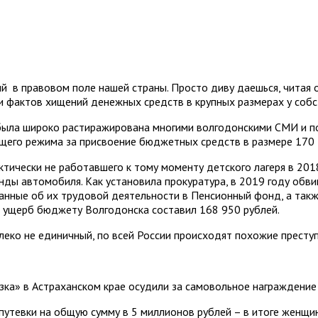
й в правовом поле нашей страны. Просто диву даешься, читая 
и фактов хищений денежных средств в крупных размерах у соб
была широко растиражирована многими волгодонскими СМИ и под
щего режима за присвоение бюджетных средств в размере 170 
тически не работавшего к тому моменту детского лагеря в 2018
ы автомобиля. Как установила прокуратура, в 2019 году обви
анные об их трудовой деятельности в Пенсионный фонд, а так
о ущерб бюджету Волгодонска составил 168 950 рублей.
алеко не единичный, по всей России происходят похожие преступ
ка» в Астраханском крае осудили за самовольное награждение 
путевки на общую сумму в 5 миллионов рублей – в итоге женщи