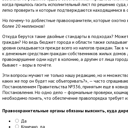
когда пришлось гасить исполнительный лист по решению суда,
легко проверить и которые подтверждаются находящимися в о
Но почему-то доблестные правоохранители, которые охотно 
более 20 миллионов!
Откуда берутся такие двойные стандарты в подходах? Может, 
граждан? Но ведь бюджет города и области также складывает
уровня складывается прежде всего из налогов граждан. Так в
к денежным средствам граждан-собственников жилых домов д
правонарушение одни идут в колонию, а другим от лица город
бывают – воры в почёте.
Эти вопросы мучают не только нашу редакцию, но и множест
каких же пор он будет нас объегоривать?», — часто спрашиваю
Постановлением Правительства №336, принятым еще в ковидн
Постановления. Но одно дело – формальные проверки, кошмар
необходимо понять, что обеспечение правопорядка требует и
Правоохранительные органы обязаны выяснить, куда дире
Да
Конечно, да