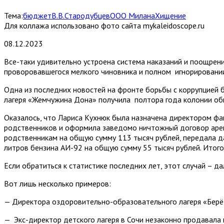
Тема:
бюджет
В.В.Стародубцев
ООО Милана
Хищение
Для коллажа использовано фото сайта mykaleidoscope.ru
08.12.2023
Все-таки удивительно устроена система наказаний и поощрени
проворовавшегося мелкого чиновника и полном игнорировани
Одна из последних новостей на фронте борьбы с коррупцией 
лагеря «Жемчужина Дона» получила полтора года колонии об
Оказалось, что Лариса Кухнюк была назначена директором фак
родственников и оформила заведомо ничтожный договор аренд
родственникам на общую сумму 113 тысяч рублей, передала д
литров бензина АИ-92 на общую сумму 55 тысяч рублей. Итог
Если обратиться к статистике последних лет, этот случай – д
Вот лишь несколько примеров:
— Директора оздоровительно-образовательного лагеря «Берёз
— Экс-директор детского лагеря в Сочи незаконно продавала 