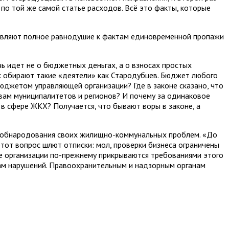
по той же самой статье расходов. Всё это факты, которые
оявляют полное равнодушие к фактам единовременной пропажи
ь идет не о бюджетных деньгах, а о взносах простых
х обирают такие «деятели» как Стародубцев. Бюджет любого
юджетом управляющей организации? Где в законе сказано, что
ам муниципалитетов и регионов? И почему за одинаковое
 в сфере ЖКХ? Получается, что бывают воры в законе, а
я обнародования своих жилищно-коммунальных проблем. «До
этот вопрос шлют отписки: мол, проверки бизнеса ограничены
е организации по-прежнему прикрываются требованиями этого
там нарушений. Правоохранительным и надзорным органам