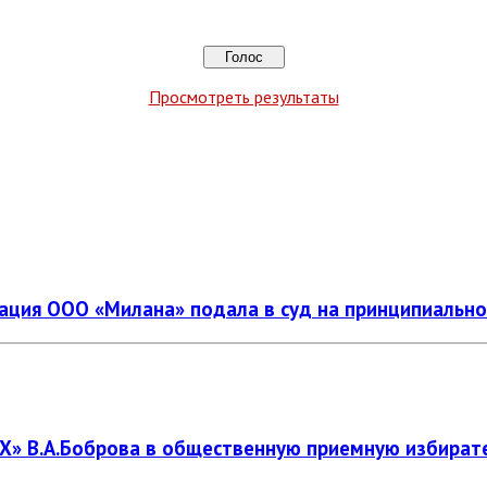
Просмотреть результаты
ция ООО «Милана» подала в суд на принципиальног
Х» В.А.Боброва в общественную приемную избират