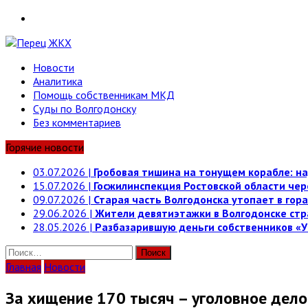
Telegram
Новости
Аналитика
Помощь собственникам МКД
Суды по Волгодонску
Без комментариев
Горячие новости
03.07.2026
|
Гробовая тишина на тонущем корабле: на
15.07.2026
|
Госжилинспекция Ростовской области че
09.07.2026
|
Старая часть Волгодонска утопает в гора
29.06.2026
|
Жители девятиэтажки в Волгодонске стр
28.05.2026
|
Разбазарившую деньги собственников «У
Найти:
Главная
Новости
За хищение 170 тысяч – уголовное дело