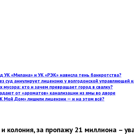
д УК «Милана» и УК «РЭК» нависла тень банкротства?
рез суд аннулирует лицензию у волгодонской управляющей
х мусора: кто и зачем превращает город в свалку?
адают от «ароматов» канализации из ямы во дворе
К Мой Дом» лишили лицензии — и на этом всё?
 и колония, за пропажу 21 миллиона – ув