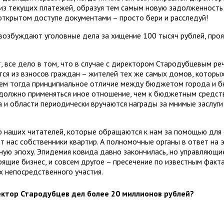
 из текущих платежей, образуя тем самым новую задолженность 
ткрытом доступе документами – просто бери и расследуй!
возбуждают уголовные дела за хищение 100 тысяч рублей, пр
все дело в том, что в случае с директором Стародубцевым реч
ся из взносов граждан – жителей тех же самых домов, которы
 чем тогда принципиальное отличие между бюджетом города и б
олжно применяться иное отношение, чем к бюджетным средств
а и области периодически вручаются награды за мнимые заслуги
во наших читателей, которые обращаются к нам за помощью дл
т нас собственники квартир. А полномочные органы в ответ на 
ую эпоху. Эпидемия ковида давно закончилась, но управляющи
ящие бизнес, и совсем другое – пресечение по известным фак
х непосредственного участия.
ктор Стародубцев дел более 20 миллионов рублей?