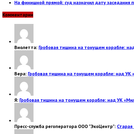
На финишной прямой: суд назначил дату заседания 
Комментарии
Виолетта:
Гробовая тишина на тонущем корабле: над
Вера:
Гробовая тишина на тонущем корабле: над УК 
Я:
Гробовая тишина на тонущем корабле: над УК «Ми
Пресс-служба регоператора ООО "ЭкоЦентр":
Старая 