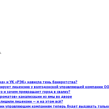
.
а» и УК «РЭК» нависла тень банкротства?
улирует лицензию у волгодонской управляющей компании О
то и зачем превращает город в свалку?
роматов» канализации из ямы во дворе
лишили лицензии — и на этом всё?
нзии управляющим компаниям теперь будет выдавать тольк