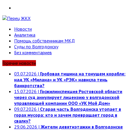
Telegram
Новости
Аналитика
Помощь собственникам МКД
Суды по Волгодонску
Без комментариев
Горячие новости
03.07.2026
|
Гробовая тишина на тонущем корабле:
над УК «Милана» и УК «РЭК» нависла тень
банкротства?
15.07.2026
|
Госжилинспекция Ростовской области
через суд аннулирует лицензию у волгодонской
управляющей компании ООО «УК Мой Дом»
09.07.2026
|
Старая часть Волгодонска утопает в
горах мусора: кто и зачем превращает город в
свалку?
29.06.2026
|
Жители девятиэтажки в Волгодонске