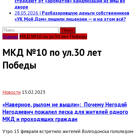
страдают от «ароматов» канализации из ямы во
дворе
28.05.2026
|
Разбазарившую деньги собственников
«УК Мой Дом» лишили лицензии — и на этом всё?
Найти:
Главная
МКД №10 по ул.30 лет Победы
МКД №10 по ул.30 лет
Победы
Новости
15.02.2023
«Наверное, рылом не вышли»:
Почему Негодяй
Негодяевич пожалел песка для жителей одного
МКД и проходящих граждан
Утро 15 февраля встретило жителей Волгодонска гололедом