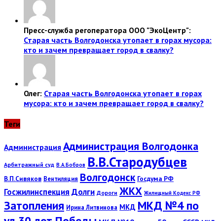
Пресс-служба регоператора ООО "ЭкоЦентр":
Старая часть Волгодонска утопает в горах мусора:
кто и зачем превращает город в свалку?
Олег:
Старая часть Волгодонска утопает в горах
мусора: кто и зачем превращает город в свалку?
Теги
Администрация Волгодонка
Администрация
В.В.Стародубцев
Арбитражный суд
В.А.Бобров
Волгодонск
В.П.Сивяков
Госдума РФ
Вентиляция
ЖКХ
Госжилинспекция
Долги
Дороги
Жилищный Кодекс РФ
Затопления
МКД №4 по
МКД
Ирина Литвинова
ул.30 лет Победы