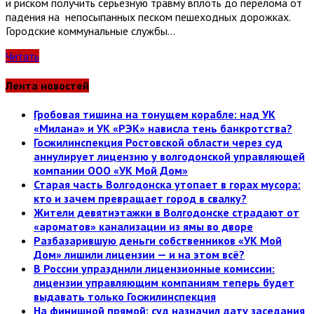
и риском получить серьезную травму вплоть до перелома от
падения на непосыпанных песком пешеходных дорожках.
Городские коммунальные службы…
Читать
Лента новостей
Гробовая тишина на тонущем корабле: над УК
«Милана» и УК «РЭК» нависла тень банкротства?
Госжилинспекция Ростовской области через суд
аннулирует лицензию у волгодонской управляющей
компании ООО «УК Мой Дом»
Старая часть Волгодонска утопает в горах мусора:
кто и зачем превращает город в свалку?
Жители девятиэтажки в Волгодонске страдают от
«ароматов» канализации из ямы во дворе
Разбазарившую деньги собственников «УК Мой
Дом» лишили лицензии — и на этом всё?
В России упразднили лицензионные комиссии:
лицензии управляющим компаниям теперь будет
выдавать только Госжилинспекция
На финишной прямой: суд назначил дату заседания