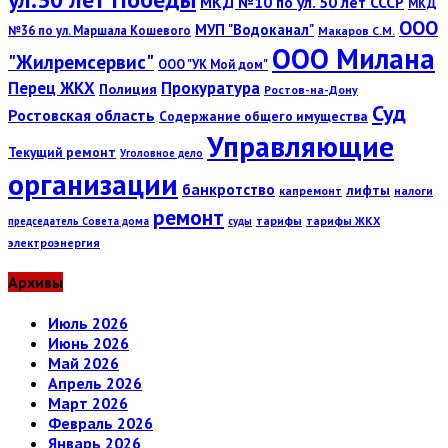
МКД №10 по ул. 50 лет СССР
МКД
ООО
МУП "Водоканал"
№36 по ул. Маршала Кошевого
Макаров С.М.
ООО Милана
"Жилремсервис"
ООО "УК Мой дом"
Перец ЖКХ
Прокуратура
Полиция
Ростов-на-Дону
Суд
Ростовская область
Содержание общего имущества
Управляющие
Текущий ремонт
Уголовное дело
организации
банкротство
лифты
капремонт
налоги
ремонт
тарифы
тарифы ЖКХ
председатель Совета дома
суды
электроэнергия
Архивы
Июль 2026
Июнь 2026
Май 2026
Апрель 2026
Март 2026
Февраль 2026
Январь 2026